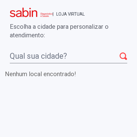
Brasília - DF
| LOJA VIRTUAL
0
ENTRE
MINHA CONTA
Escolha a cidade para personalizar o
COMPRAS
atendimento:
Início
CheckUps
ANTICORPOS CONTRA COMPLEXO DE CANAIS
DE POTÁSSIO - VGKC [LGI1-CASPR2]
Nenhum local encontrado!
ANTICORPOS CONTRA COMPLEXO
DE CANAIS DE POTÁSSIO - VGKC
[LGI1-CASPR2]
Investiga a presença de anticorpos contra os canais de
potássio para diagnóstico de neuromiotonia,
caracterizada por espasmos espontâneos.
.