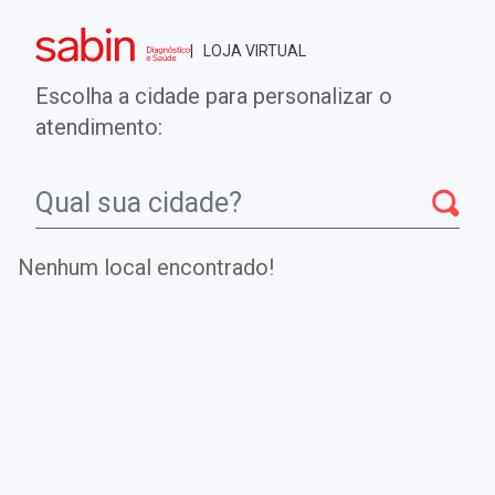
Brasília - DF
| LOJA VIRTUAL
0
ENTRE
MINHA CONTA
Escolha a cidade para personalizar o
COMPRAS
atendimento:
Início
CheckUps
FATOR DE CRESCIMENTO ENDOTELIAL
VASCULAR (VEGF)
Nenhum local encontrado!
FATOR DE CRESCIMENTO
ENDOTELIAL VASCULAR (VEGF)
Avalia os níveis do Fator de Crescimento do Endotélio
Vascular (VEGF) para investigação de doenças
cancerígenas.
.