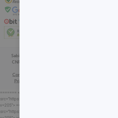
medula óssea ou o sistema
linfático.
Indivíduos com discrasias
sanguíneas, leucemia,
linfomas de qualquer tipo
ou outras neoplasias
malignas que afetem a
medula óssea ou o sistema
linfático
Sabin Medicina Diagnóstica -
Mulheres em idade fértil
CNPJ - 00.718.528/0001-09
devem evitar engravidar
Termos de
por quatro semanas após
Consentimento
Política de
vacinação.
Privacidade
Mapa do Site
======= <<<<<<< HEAD
src="https://loja.sabin.com.br//skin/frontend/sabin/default/rel
v=205"> =======
src="https://loja.sabin.com.br//skin/frontend/sabin/default/rel
v=205"> >>>>>>>