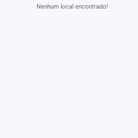
Nenhum local encontrado!
Exames
Covid-19
Exames
Laboratoriais
Vacinas
Pacotes infantis