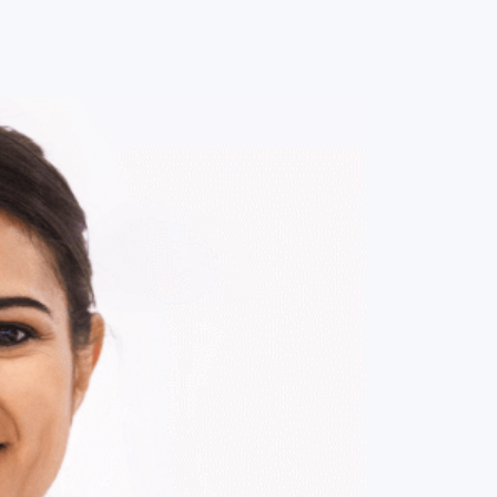
0
ENTRE / CADASTRE-SE
MINHA CONTA
MINHAS
COMPRAS
DE
R$ 345,00
Parcelamento em até
3
x no cartão.
ade:
-
+
1
Unidade