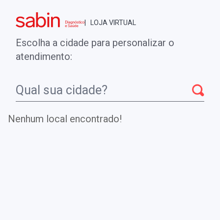
Brasília - DF
| LOJA VIRTUAL
0
ENTRE
MINHA CONTA
Escolha a cidade para personalizar o
COMPRAS
atendimento:
TRIPSINA IMUNO REATIVA (IRT)
Nenhum local encontrado!
NEONATAL
Realiza a dosagem de tripsina imunorreativa (IRT) em
neonatos como um marcador, para triagem da fibrose
cística ou mucoviscidose.
.
DE
R$ 72,00
Parcelamento em até
1
x no cartão.
R$