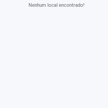
Nenhum local encontrado!
Exames
Covid-19
Exames
Laboratoriais
Vacinas
Pacotes infantis