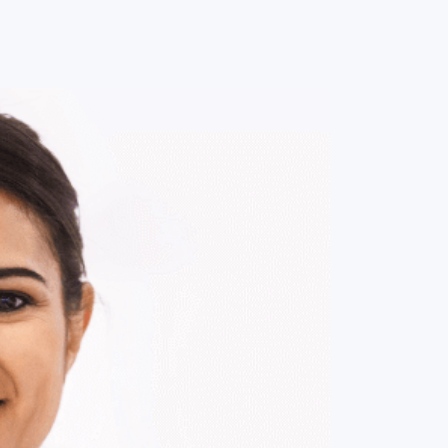
0
ENTRE / CADASTRE-SE
MINHA CONTA
MINHAS
COMPRAS
DE
R$ 138,00
Parcelamento em até
1
x no cartão.
ade:
-
+
1
Unidade