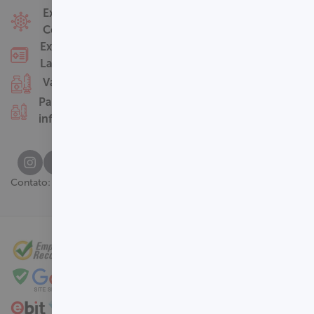
Fale Conosco
Exames
Covid-19
Nossas Unidades
Exames
Termos de Uso
Laboratoriais
Perguntas
Vacinas
Frequentes
Pacotes
infantis
(61) 3329-8000
Contato: