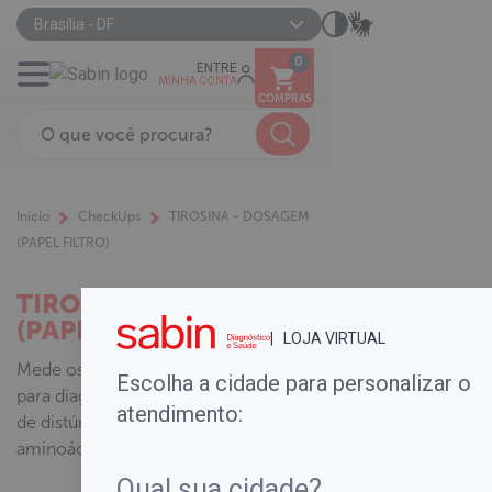
Brasília - DF
0
ENTRE
MINHA CONTA
COMPRAS
Início
CheckUps
TIROSINA - DOSAGEM
(PAPEL FILTRO)
TIROSINA - DOSAGEM
(PAPEL FILTRO)
| LOJA VIRTUAL
Mede os níveis de tirosina no sangue
Escolha a cidade para personalizar o
para diagnóstico e monitoramento
atendimento:
de distúrbios no metabolismo do
aminoácido, como a tirosinemia.
.