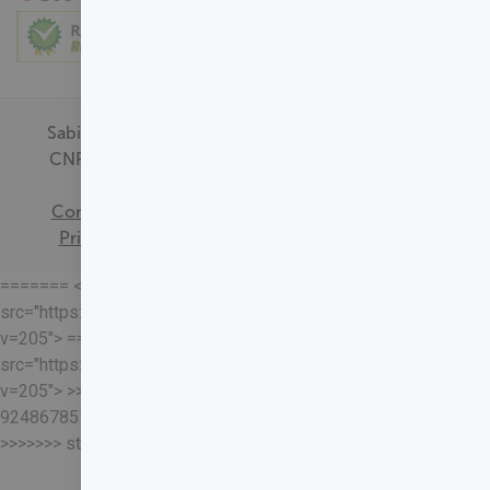
Sabin Medicina Diagnóstica -
CNPJ - 00.718.528/0001-09
Termos de
Consentimento
Política de
Privacidade
Mapa do Site
======= <<<<<<< HEAD
src="https://loja.sabin.com.br//skin/frontend/sabin/default/rel
v=205"> =======
src="https://loja.sabin.com.br//skin/frontend/sabin/default/rel
v=205"> >>>>>>>
92486785178204652eaf37adafb13ec7f5401a93
>>>>>>> staging-merge