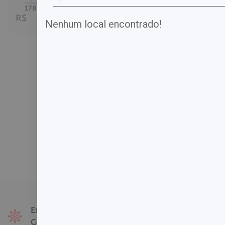
até
178,00
1
x no cartão.
R$
Nenhum local encontrado!
Fale Conosco
Exames
Covid-19