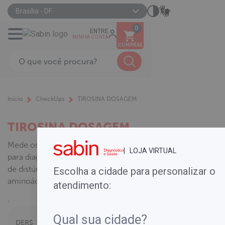
Brasília - DF
0
ENTRE
MINHA CONTA
COMPRAS
Início
CheckUps
TIROSINA DOSAGEM
TIROSINA DOSAGEM
Mede os níveis de tirosina no sangue
| LOJA VIRTUAL
para diagnóstico e monitoramento
de distúrbios no metabolismo do
Escolha a cidade para personalizar o
aminoácido, como a tirosinemia.
atendimento:
.
DE
R$
Parcelamento em