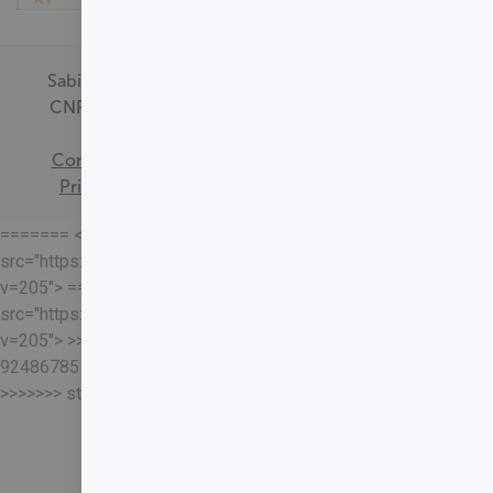
Sabin Medicina Diagnóstica -
CNPJ - 00.718.528/0001-09
Termos de
Consentimento
Política de
Privacidade
Mapa do Site
======= <<<<<<< HEAD
src="https://loja.sabin.com.br//skin/frontend/sabin/default/rel
v=205"> =======
src="https://loja.sabin.com.br//skin/frontend/sabin/default/rel
v=205"> >>>>>>>
92486785178204652eaf37adafb13ec7f5401a93
>>>>>>> staging-merge