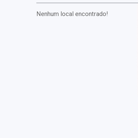
Nenhum local encontrado!
Exames
Covid-19
Exames
Laboratoriais
Vacinas
Pacotes infantis