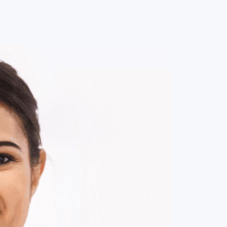
0
ENTRE / CADASTRE-SE
MINHA CONTA
MINHAS
COMPRAS
DE
R$ 139,00
Parcelamento em até
1
x no cartão.
ade:
-
+
1
Unidade