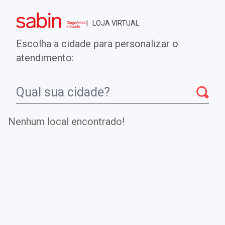
Brasília - DF
| LOJA VIRTUAL
0
ENTRE
MINHA CONTA
Escolha a cidade para personalizar o
COMPRAS
atendimento:
Início
CheckUps
SUBUNIDADE ALFA LIVRE DOS HORMÔNIOS
GLICOPROTÉICOS
Nenhum local encontrado!
SUBUNIDADE ALFA LIVRE DOS
HORMÔNIOS GLICOPROTÉICOS
Teste utilizado como marcador tumoral e monitoramento
de tumores hipofisários após a cirurgia de retirada.
.
DE
R$ 611,00
Parcelamento em até