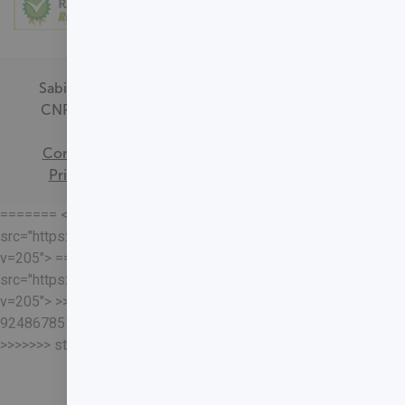
Sabin Medicina Diagnóstica -
CNPJ - 00.718.528/0001-09
Termos de
Consentimento
Política de
Privacidade
Mapa do Site
======= <<<<<<< HEAD
src="https://loja.sabin.com.br//skin/frontend/sabin/default/rel
v=205"> =======
src="https://loja.sabin.com.br//skin/frontend/sabin/default/rel
v=205"> >>>>>>>
92486785178204652eaf37adafb13ec7f5401a93
>>>>>>> staging-merge