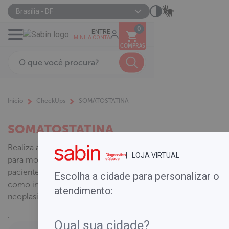
Brasília - DF
0
ENTRE
MINHA CONTA
COMPRAS
Início
CheckUps
SOMATOSTATINA
SOMATOSTATINA
Realiza a dosagem de somatostatina
| LOJA VIRTUAL
para monitoração terapêutica de
pacientes que usam o medicamento
Escolha a cidade para personalizar o
como inibidor de GH e em
atendimento:
neoplasias.
.