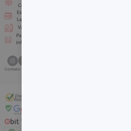
Covid-19
Nossas Unidades
Exames
Termos de Uso
Laboratoriais
Perguntas
Vacinas
Frequentes
Pacotes
infantis
(61) 3329-8000
Contato: