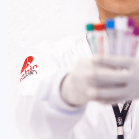
de pacientes com déficit de
so de tumor produtor de GH.
Fale Conosco
Baixe nosso aplicativo
Nossas Unidades
Termos de Uso
Perguntas Frequentes