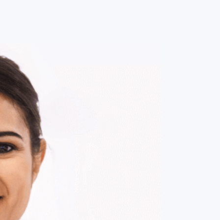
0
ENTRE / CADASTRE-SE
MINHA CONTA
MINHAS
COMPRAS
DE
R$ 161,00
Parcelamento em até
1
x no cartão.
ade:
-
+
1
Unidade