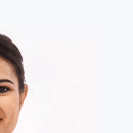
0
ENTRE / CADASTRE-SE
MINHA CONTA
MINHAS
COMPRAS
DE
R$ 314,00
Parcelamento em até
3
x no cartão.
ade:
-
+
1
Unidade