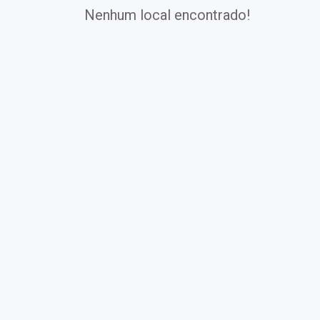
Nenhum local encontrado!
Exames
Covid-19
Exames
Laboratoriais
Vacinas
Pacotes infantis