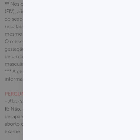
**
Nos casos de Fertilização In Vitro
(FIV), a implantação de um embrião
do sexo masculino pode influenciar o
resultado dos demais embriões,
mesmo que este não se desenvolva.
O mesmo pode ocorrer em uma
gestação gemelar em que há perda
de um bebê supostamente
masculino.
***
A gestação de gêmeos deve ser
informada ao laboratório.
PERGUNTAS FREQUENTES
- Aborto recente impede o teste?
R:
Não, o material genético fetal
desaparece rapidametne após o
aborto ou parto, não afetando o
exame.