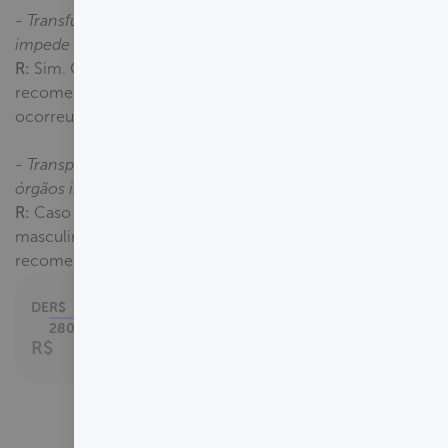
- Transfusão de sangue recente
impede o teste?
R:
Sim. O exame não é
recomendado se a transfusão
ocorreu nos últimos 90 dias.
- Transplante de medula ou de
órgãos impede o teste?
R:
Caso o doador seja do sexo
masculino, o teste não é
recomendado.
DE
R$
Parcelamento em
até
280,00
2
x no cartão.
R$