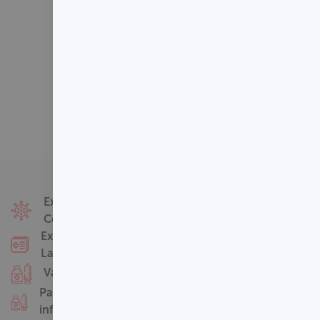
Fale Conosco
Exames
Covid-19
Nossas Unidades
Exames
Termos de Uso
Laboratoriais
Perguntas
Vacinas
Frequentes
Pacotes
infantis