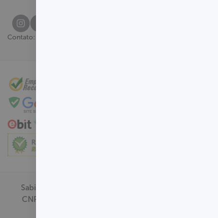
(61) 3329-8000
Contato:
Sabin Medicina Diagnóstica -
CNPJ - 00.718.528/0001-09
Termos de