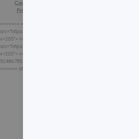
Consentimento
Política de
Privacidade
Mapa do Site
======= <<<<<<< HEAD
src="https://loja.sabin.com.br//skin/frontend/sabin/default/rel
v=205"> =======
src="https://loja.sabin.com.br//skin/frontend/sabin/default/rel
v=205"> >>>>>>>
92486785178204652eaf37adafb13ec7f5401a93
>>>>>>> staging-merge