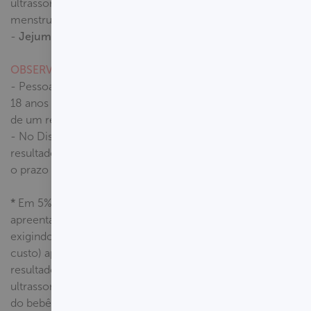
ultrassonografia ou data da última
menstruação.
-
Jejum
: não é necessário.
OBSERVAÇÕES
- Pessoas gestantes com menos de
18 anos devem estar acompanhadas
de um responsável legal.
- No Distrito Federal, o prazo do
resultado é de
até 1 dia útil
; consulte
o prazo do seu estado.
*
Em 5% dos casos, o exame pode
apreentar resultado inconclusivo,
exigindo uma nova coleta (sem
custo) após 14 dias. Em casos de
resultado inconclusivo, apenas o
ultrassom poderá confirmar o sexo
do bebê.