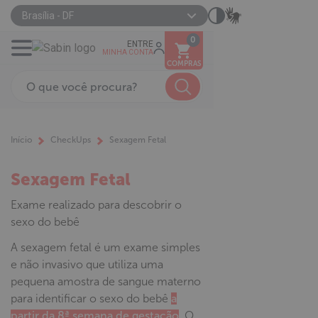
Brasília - DF
0
ENTRE
MINHA CONTA
COMPRAS
Início
CheckUps
Sexagem Fetal
Sexagem Fetal
Exame realizado para descobrir o
sexo do bebê
A sexagem fetal é um exame simples
e não invasivo que utiliza uma
pequena amostra de sangue materno
para identificar o sexo do bebê
a
partir da 8ª semana de gestação
. O