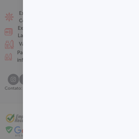
Fale Conosco
Exames
Covid-19
Nossas Unidades
Exames
Termos de Uso
Laboratoriais
Perguntas
Vacinas
Frequentes
Pacotes
infantis
(61) 3329-8000
Contato: