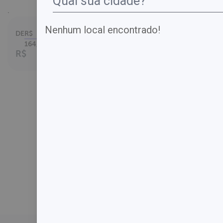
.
Nenhum local encontrado!
DE
R$
Parcelamento em
até
164,00
1
x no cartão.
R$