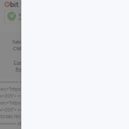
Sabin Medicina Diagnóstica -
CNPJ - 00.718.528/0001-09
Termos de
Consentimento
Política de
Privacidade
Mapa do Site
======= <<<<<<< HEAD
src="https://loja.sabin.com.br//skin/frontend/sabin/default/rel
v=205"> =======
src="https://loja.sabin.com.br//skin/frontend/sabin/default/rel
v=205"> >>>>>>>
92486785178204652eaf37adafb13ec7f5401a93
>>>>>>> staging-merge