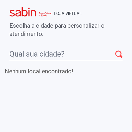
Brasília - DF
| LOJA VIRTUAL
0
ENTRE
MINHA CONTA
Escolha a cidade para personalizar o
COMPRAS
atendimento:
Início
CheckUps
TRIAGEM NEONATAL PARA SCID E
AGAMAGLOBULINEMIA
Nenhum local encontrado!
TRIAGEM NEONATAL PARA SCID E
AGAMAGLOBULINEMIA
.
Teste para identificação precoce de Síndromes da
Imunodeficiência Combinada Grave (SCID)
e Agamaglobulinemia em recém-nascidos.