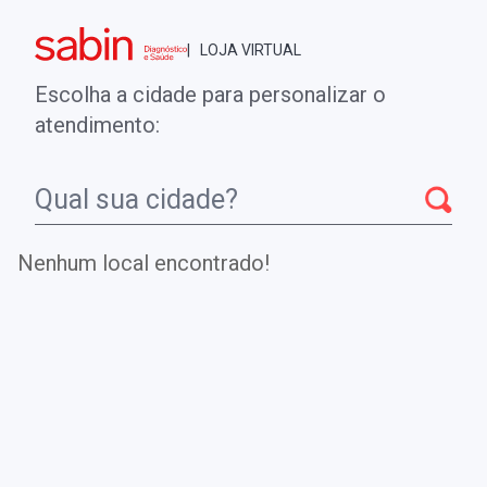
Brasília - DF
| LOJA VIRTUAL
0
ENTRE
MINHA CONTA
Escolha a cidade para personalizar o
COMPRAS
atendimento:
Início
CheckUps
TESTE MOLECULAR PARA DETECÇÃO DO VÍRUS
SINCICIAL RESPIRATÓRIO
Nenhum local encontrado!
TESTE MOLECULAR PARA
DETECÇÃO DO VÍRUS SINCICIAL
RESPIRATÓRIO
Teste para detecção, sem diferenciação, dos subtipos A e
B do vírus sincicial respiratório (VSR), responsável por
infecções respiratórias.
.