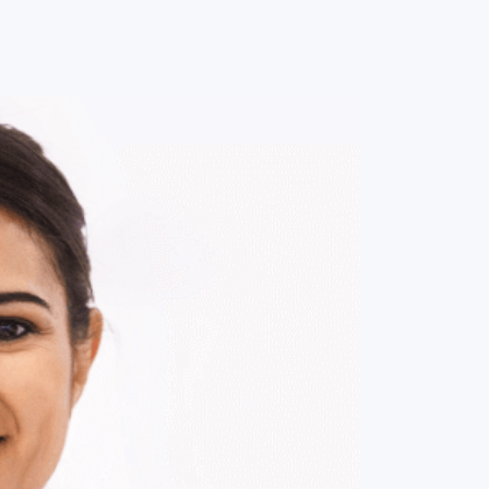
0
ENTRE / CADASTRE-SE
MINHA CONTA
MINHAS
COMPRAS
DE
R$ 459,00
Parcelamento em até
4
x no cartão.
ade:
-
+
1
Unidade