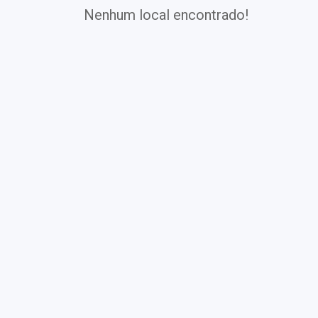
Nenhum local encontrado!
Exames
Covid-19
Exames
Laboratoriais
Vacinas
Pacotes infantis