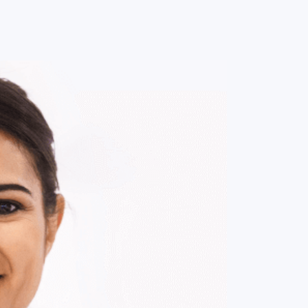
0
ENTRE / CADASTRE-SE
MINHA CONTA
MINHAS
COMPRAS
DE
R$ 17,00
Parcelamento em até
1
x no cartão.
ade:
-
+
1
Unidade