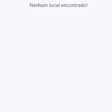
Nenhum local encontrado!
Exames
Covid-19
Exames
Laboratoriais
Vacinas
Pacotes infantis