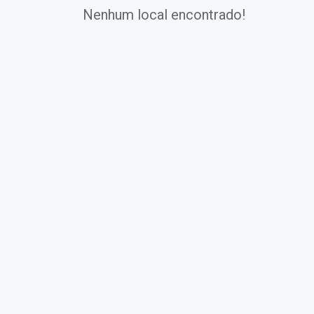
Nenhum local encontrado!
Exames
Covid-19
Exames
Laboratoriais
Vacinas
Pacotes infantis