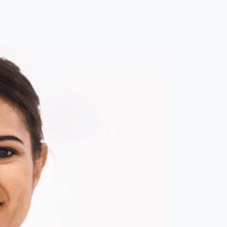
0
ENTRE / CADASTRE-SE
MINHA CONTA
MINHAS
COMPRAS
DE
R$ 158,00
Parcelamento em até
1
x no cartão.
ade:
-
+
1
Unidade