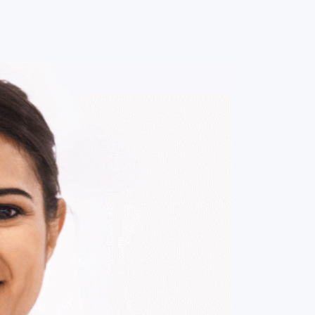
0
ENTRE / CADASTRE-SE
MINHA CONTA
MINHAS
COMPRAS
DE
R$ 469,00
Parcelamento em até
4
x no cartão.
ade:
-
+
1
Unidade