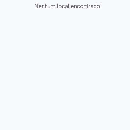
Nenhum local encontrado!
Exames
Covid-19
Exames
Laboratoriais
Vacinas
Pacotes infantis