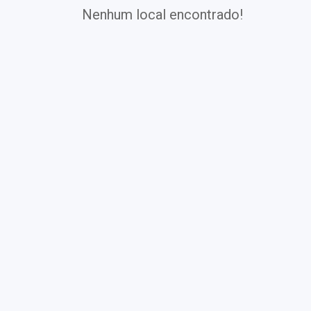
Nenhum local encontrado!
Exames
Covid-19
Exames
Laboratoriais
Vacinas
Pacotes infantis