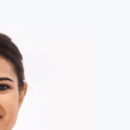
0
ENTRE / CADASTRE-SE
MINHA CONTA
MINHAS
COMPRAS
DE
R$ 277,00
Parcelamento em até
2
x no cartão.
ade:
-
+
1
Unidade