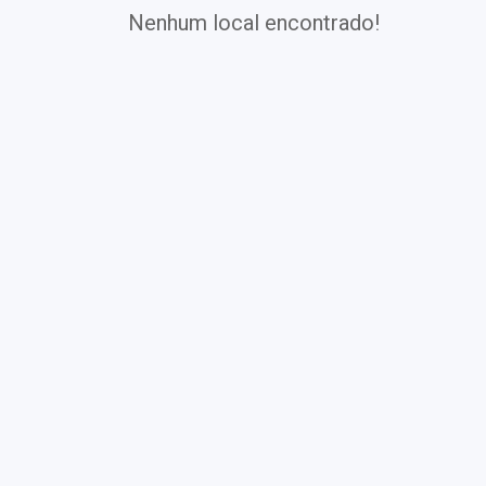
Nenhum local encontrado!
Exames
Covid-19
Exames
Laboratoriais
Vacinas
Pacotes infantis