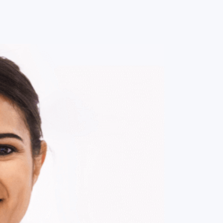
0
ENTRE / CADASTRE-SE
MINHA CONTA
MINHAS
COMPRAS
DE
R$ 147,00
Parcelamento em até
1
x no cartão.
ade:
-
+
1
Unidade