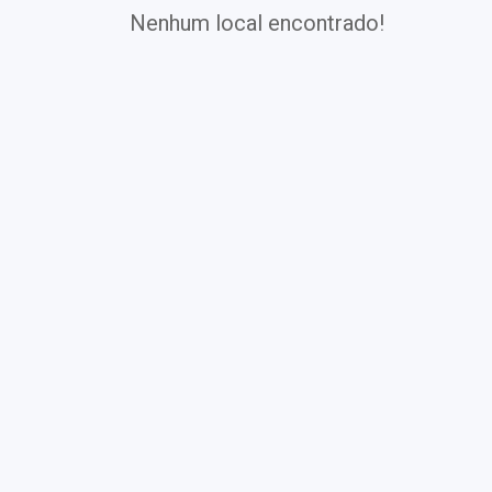
Nenhum local encontrado!
Exames
Covid-19
Exames
Laboratoriais
Vacinas
Pacotes infantis