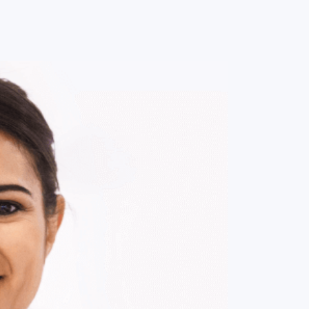
0
ENTRE / CADASTRE-SE
MINHA CONTA
MINHAS
COMPRAS
DE
R$ 580,00
Parcelamento em até
5
x no cartão.
ade:
-
+
1
Unidade