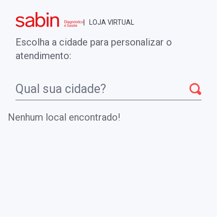
Brasília - DF
| LOJA VIRTUAL
0
ENTRE
MINHA CONTA
Escolha a cidade para personalizar o
COMPRAS
atendimento:
Início
CheckUps
PCR Ultrassensível
Nenhum local encontrado!
PCR Ultrassensível
É uma das principais proteínas de fase aguda.
Exame muito utilizado no seguimento de paciente com
doenças reumáticas, principalmente febre reumática. Em
determinadas circunstâncias o PCR pode ser usado para
corroborar no diagnóstico de infecção bacteriana quando
está elevada ou quando está baixa como ocorre em
processo viral.