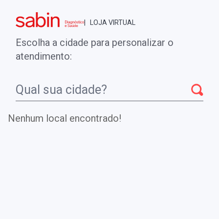
Brasília - DF
| LOJA VIRTUAL
0
ENTRE
MINHA CONTA
Escolha a cidade para personalizar o
COMPRAS
atendimento:
Início
CheckUps
Paratormônio
Nenhum local encontrado!
Paratormônio
É importante no diagnóstico diferencial das
hipercalcemias, podendo auxiliar na diferenciação entre
hiperparatireoidismo primário e hipercalcemia por
malignidade.
Pode ser empregada na avaliação de pacientes com
insuficiência renal crônica para verificar o grau de
hiperparatireoidismo secundário. O principal mecanismo