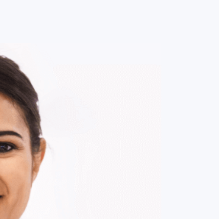
0
ENTRE / CADASTRE-SE
MINHA CONTA
MINHAS
COMPRAS
DE
R$ 4.733,00
Parcelamento em até
12
x no cartão.
ade:
-
+
1
Unidade