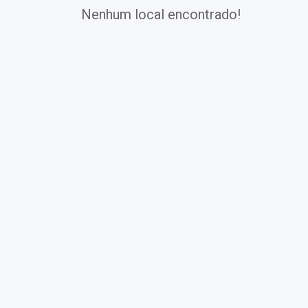
Nenhum local encontrado!
Exames
Covid-19
Exames
Laboratoriais
Vacinas
Pacotes infantis