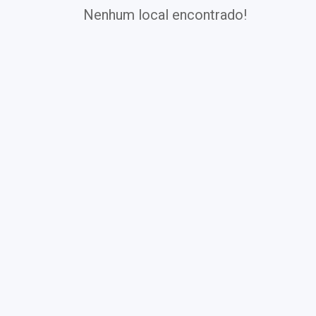
Nenhum local encontrado!
Exames
Covid-19
Exames
Laboratoriais
Vacinas
Pacotes infantis