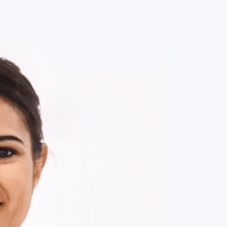
0
ENTRE / CADASTRE-SE
MINHA CONTA
MINHAS
COMPRAS
DE
R$ 129,00
Parcelamento em até
1
x no cartão.
ade:
-
+
1
Unidade