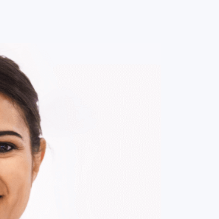
0
ENTRE / CADASTRE-SE
MINHA CONTA
MINHAS
COMPRAS
DE
R$ 135,00
Parcelamento em até
1
x no cartão.
ade:
-
+
1
Unidade