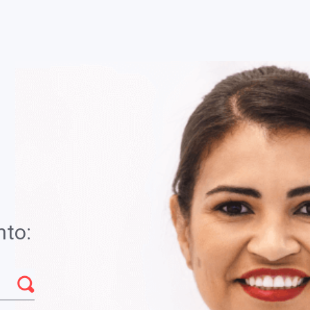
Você está em
Brasília - DF
ra diagnóstico e acompanhamento de diferentes
R$
nto:
Quantid