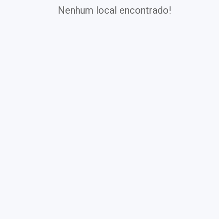
Nenhum local encontrado!
Exames
Covid-19
Exames
Laboratoriais
Vacinas
Pacotes infantis