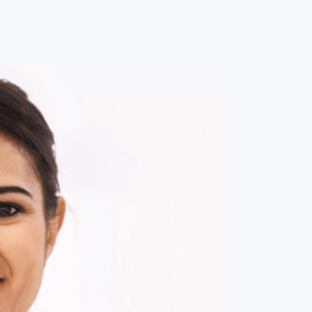
0
ENTRE / CADASTRE-SE
MINHA CONTA
MINHAS
COMPRAS
DE
R$ 161,00
Parcelamento em até
1
x no cartão.
ade:
-
+
1
Unidade