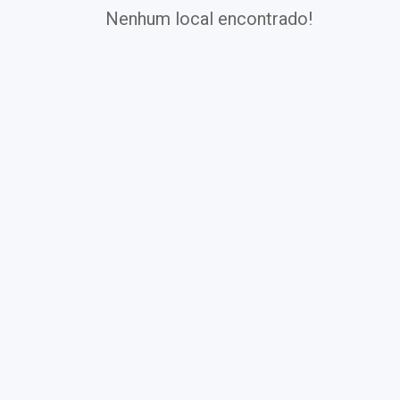
Nenhum local encontrado!
Exames
Covid-19
Exames
Laboratoriais
Vacinas
Pacotes infantis