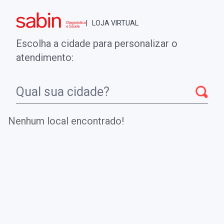
Brasília - DF
| LOJA VIRTUAL
0
ENTRE
MINHA CONTA
Escolha a cidade para personalizar o
COMPRAS
atendimento:
Início
CheckUps
ANTICORPOS TIROQUINASE MUSCULO
ESPECIFICA - MUSK
Nenhum local encontrado!
ANTICORPOS TIROQUINASE
MUSCULO ESPECIFICA - MUSK
Investiga a presença de anticorpos anti-musk para auxiliar
no diagnóstico de pacientes com miastenia gravis (MG).
.
DE
R$ 618,00
Parcelamento em até