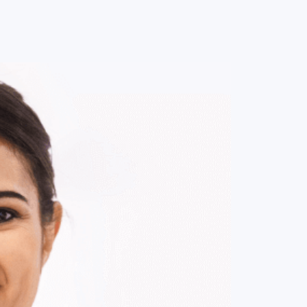
0
ENTRE / CADASTRE-SE
MINHA CONTA
MINHAS
COMPRAS
DE
R$ 3.095,00
Parcelamento em até
12
x no cartão.
ade:
-
+
1
Unidade