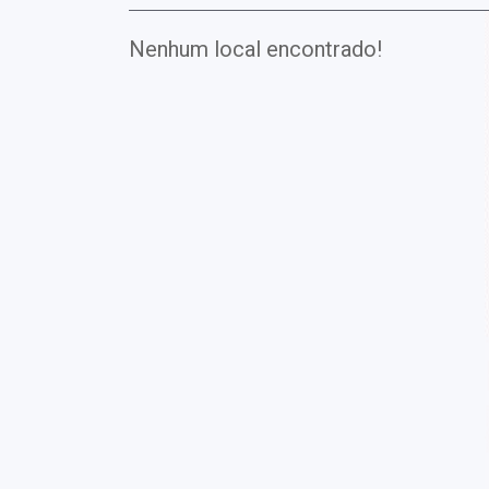
Nenhum local encontrado!
Exames
Covid-19
Exames
Laboratoriais
Vacinas
Pacotes infantis