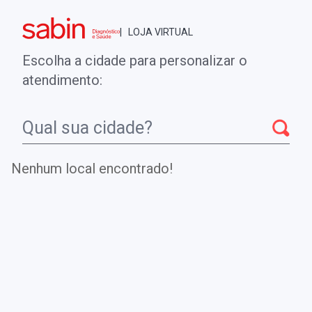
Brasília - DF
| LOJA VIRTUAL
0
ENTRE
MINHA CONTA
Escolha a cidade para personalizar o
COMPRAS
atendimento:
Início
CheckUps
ESTUDO MOLECULAR DA ATAXIA
ESPINOCEREBELAR TIPO 3 - PCR
Nenhum local encontrado!
ESTUDO MOLECULAR DA ATAXIA
ESPINOCEREBELAR TIPO 3 - PCR
Investiga variações genéticas na região do gene MJD1 do
cromossomo 14 para diagnóstico da Ataxia
Espinocerebelar do tipo 3 (SCA3).
.