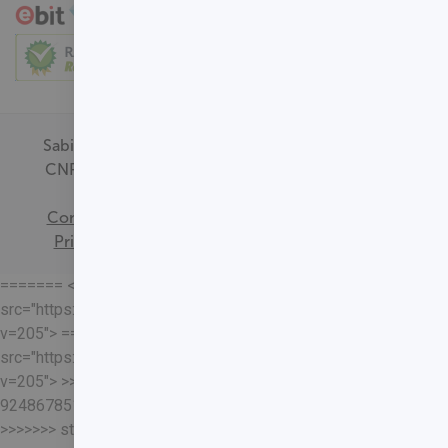
Sabin Medicina Diagnóstica -
CNPJ - 00.718.528/0001-09
Termos de
Consentimento
Política de
Privacidade
Mapa do Site
======= <<<<<<< HEAD
src="https://loja.sabin.com.br//skin/frontend/sabin/default/rel
v=205"> =======
src="https://loja.sabin.com.br//skin/frontend/sabin/default/rel
v=205"> >>>>>>>
92486785178204652eaf37adafb13ec7f5401a93
>>>>>>> staging-merge