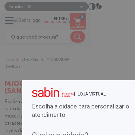
Brasília - DF
0
ENTRE
MINHA CONTA
COMPRAS
Início
CheckUps
MIOGLOBINA
(SANGUE)
MIOGLOBINA
(SANGUE)
| LOJA VIRTUAL
Realiza a dosagem de mioglobina
Escolha a cidade para personalizar o
para diagnóstico de lesões
atendimento:
musculares e cardíacas
caracterizadas pelo aumento dos
níveis desta proteína.