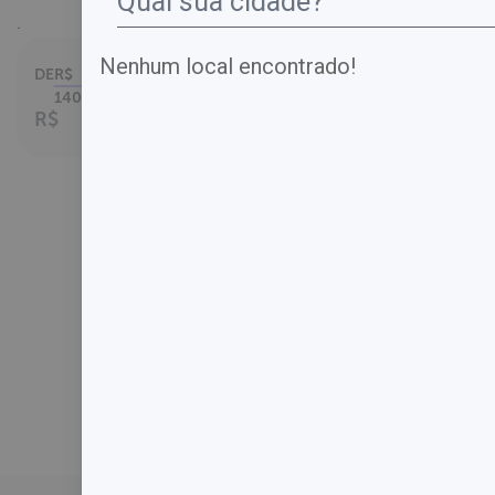
.
Nenhum local encontrado!
DE
R$
Parcelamento em
até
140,00
1
x no cartão.
R$