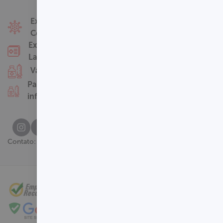
Fale Conosco
Exames
Covid-19
Nossas Unidades
Exames
Termos de Uso
Laboratoriais
Perguntas
Vacinas
Frequentes
Pacotes
infantis
(61) 3329-8000
Contato: