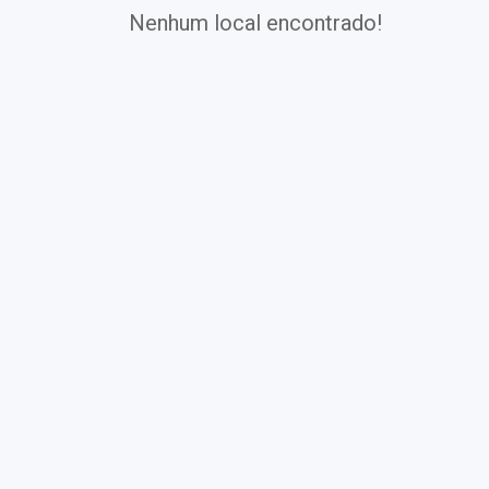
Nenhum local encontrado!
Exames
Covid-19
Exames
Laboratoriais
Vacinas
Pacotes infantis