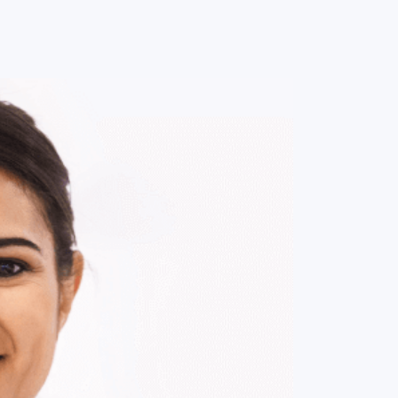
0
ENTRE / CADASTRE-SE
MINHA CONTA
MINHAS
COMPRAS
DE
R$ 270,00
Parcelamento em até
2
x no cartão.
ade:
-
+
1
Unidade