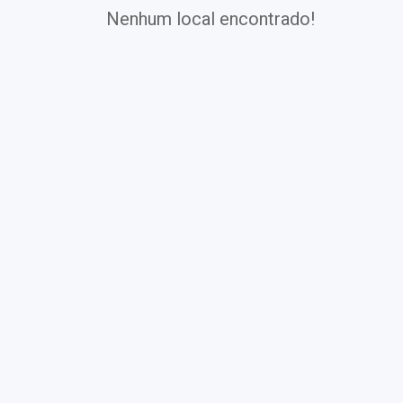
Nenhum local encontrado!
Exames
Covid-19
Exames
Laboratoriais
Vacinas
Pacotes infantis