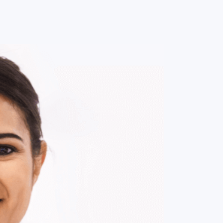
0
ENTRE / CADASTRE-SE
MINHA CONTA
MINHAS
COMPRAS
DE
R$ 286,00
Parcelamento em até
2
x no cartão.
ade:
-
+
1
Unidade