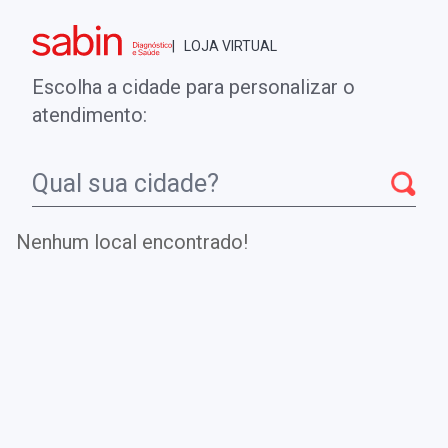
Brasília - DF
| LOJA VIRTUAL
0
ENTRE
MINHA CONTA
Escolha a cidade para personalizar o
COMPRAS
atendimento:
Início
CheckUps
Magnésio
Nenhum local encontrado!
Magnésio
É um dos principais cátions presentes na circulação
sanguínea.
Este cátion pode estar elevados podem estar presentes na
insuficiência renal, doença de addison, cetoacidose
diabética. e se encontra abaixo do valor de referência na
hipocalemia, na má absorção, hipervolemia,
hiperaldosteronismo e uso de diuréticos. Podem