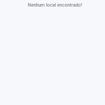
Nenhum local encontrado!
Exames
Covid-19
Exames
Laboratoriais
Vacinas
Pacotes infantis