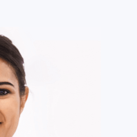
0
ENTRE / CADASTRE-SE
MINHA CONTA
MINHAS
COMPRAS
DE
R$ 210,00
Parcelamento em até
2
x no cartão.
ade:
-
+
1
Unidade