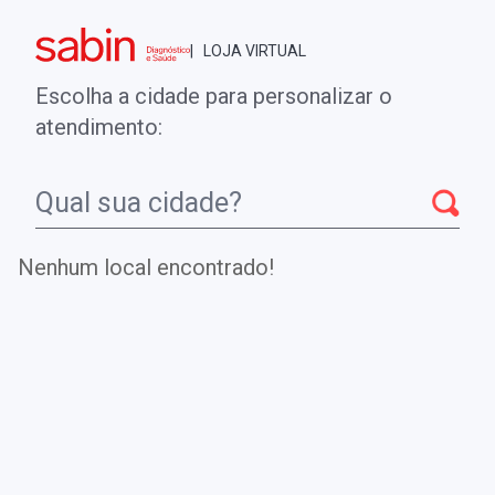
Brasília - DF
| LOJA VIRTUAL
0
ENTRE
MINHA CONTA
Escolha a cidade para personalizar o
COMPRAS
atendimento:
Início
CheckUps
LH 2HS APÓS LEUPROLIDA/ ANÁLOGO GnRH
DEPOT
Nenhum local encontrado!
LH 2HS APÓS LEUPROLIDA/
ANÁLOGO GnRH DEPOT
Realiza a dosagem de leuprolida, um estimulador do
hormônio LH análogo ao GnRH para monitorização da
terapia de LHRH.
.