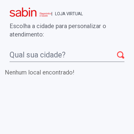
Brasília - DF
| LOJA VIRTUAL
0
ENTRE
MINHA CONTA
Escolha a cidade para personalizar o
COMPRAS
atendimento:
Início
CheckUps
LEUCOGRAMA
Nenhum local encontrado!
LEUCOGRAMA
Realiza a contagem de leucócitos, neutrófilos,
eosinófilos, basófilos, linfócitos e monócitos, tendo
utilidade em processos infecciosos.
.
DE
R$ 38,00
Parcelamento em até
1
x no cartão.
R$