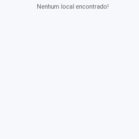
Nenhum local encontrado!
Exames
Covid-19
Exames
Laboratoriais
Vacinas
Pacotes infantis