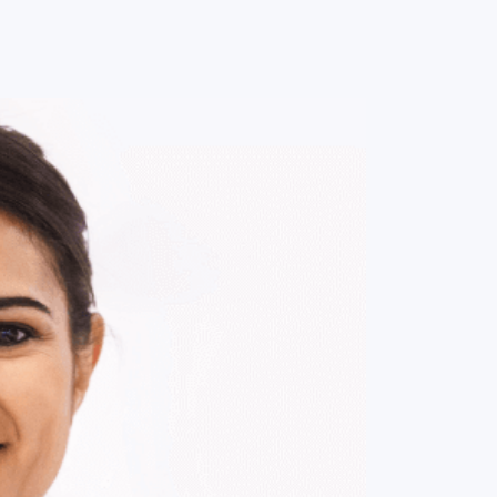
0
ENTRE / CADASTRE-SE
MINHA CONTA
MINHAS
COMPRAS
DE
R$ 161,00
Parcelamento em até
1
x no cartão.
ade:
-
+
1
Unidade