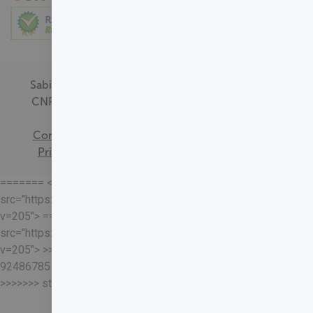
Sabin Medicina Diagnóstica -
CNPJ - 00.718.528/0001-09
Termos de
Consentimento
Política de
Privacidade
Mapa do Site
======= <<<<<<< HEAD
src="https://loja.sabin.com.br//skin/frontend/sabin/default/rel
v=205"> =======
src="https://loja.sabin.com.br//skin/frontend/sabin/default/rel
v=205"> >>>>>>>
92486785178204652eaf37adafb13ec7f5401a93
>>>>>>> staging-merge