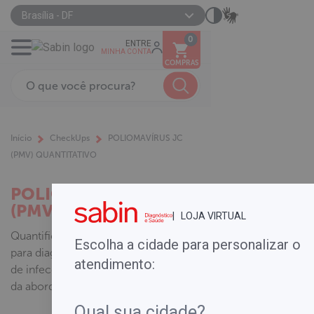
Brasília - DF
0
ENTRE
MINHA CONTA
COMPRAS
Início
CheckUps
POLIOMAVÍRUS JC
(PMV) QUANTITATIVO
POLIOMAVÍRUS JC
(PMV) QUANTITATIVO
| LOJA VIRTUAL
Quantifica o DNA dos poliomavírus
Escolha a cidade para personalizar o
para diagnóstico definitivo e precoce
atendimento:
de infecção, prognóstico e definição
da abordagem terapêutica.
.