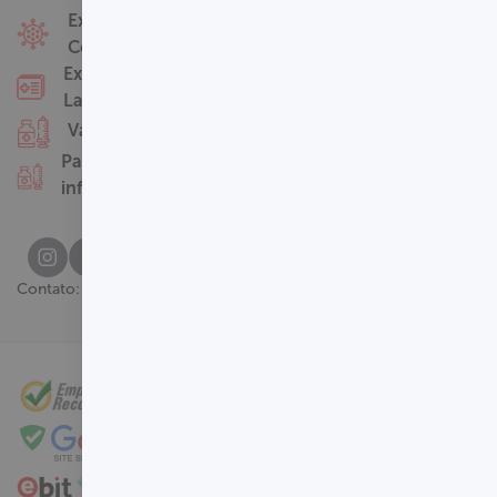
Fale Conosco
Exames
Covid-19
Nossas Unidades
Exames
Termos de Uso
Laboratoriais
Perguntas
Vacinas
Frequentes
Pacotes
infantis
(61) 3329-8000
Contato: