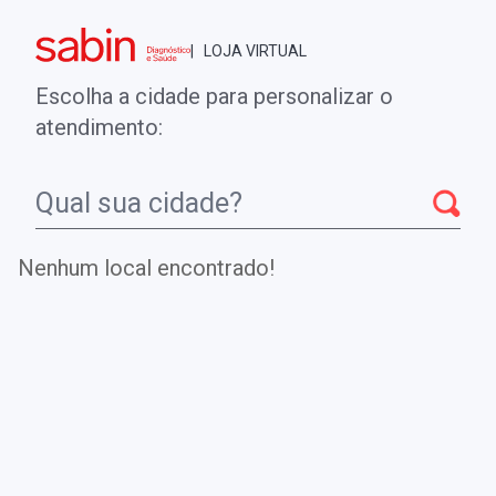
Brasília - DF
| LOJA VIRTUAL
0
ENTRE
MINHA CONTA
Escolha a cidade para personalizar o
COMPRAS
atendimento:
Início
CheckUps
Insulina Basal
Nenhum local encontrado!
Insulina Basal
Além de sua indicação no caso de insulinoma a dosagem
de insulina pode ser utilizada para o estudo de outras
causas de hipoglicemia.
Existem diversas formas de resistência à insulina, a causa
mais conhecida é a acompanhada pela obesidade, que
apresenta níveis bem elevados de insulina.com resposta
exagerada após a oferta elevada de glicose. A insulinemia