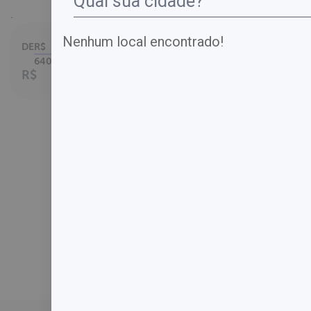
.
Nenhum local encontrado!
DE
R$
Parcelamento em
até
640,00
6
x no cartão.
R$