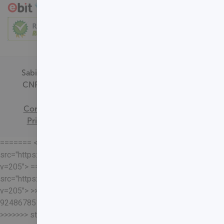
Sabin Medicina Diagnóstica -
CNPJ - 00.718.528/0001-09
Termos de
Consentimento
Política de
Privacidade
Mapa do Site
======= <<<<<<< HEAD
src="https://loja.sabin.com.br//skin/frontend/sabin/default/rel
v=205"> =======
src="https://loja.sabin.com.br//skin/frontend/sabin/default/rel
v=205"> >>>>>>>
92486785178204652eaf37adafb13ec7f5401a93
>>>>>>> staging-merge