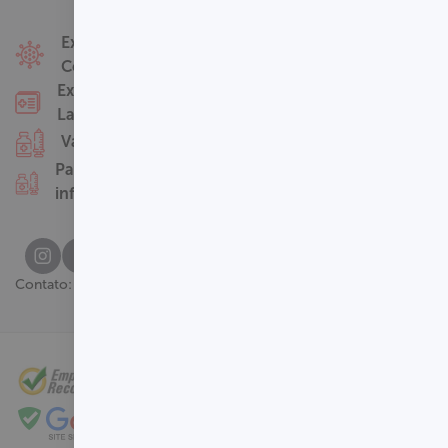
Fale Conosco
Exames
Covid-19
Nossas Unidades
Exames
Termos de Uso
Laboratoriais
Perguntas
Vacinas
Frequentes
Pacotes
infantis
(61) 3329-8000
Contato: