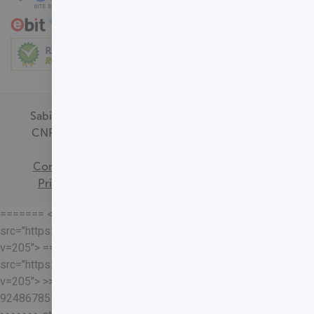
Sabin Medicina Diagnóstica -
CNPJ - 00.718.528/0001-09
Termos de
Consentimento
Política de
Privacidade
Mapa do Site
======= <<<<<<< HEAD
src="https://loja.sabin.com.br//skin/frontend/sabin/default/rel
v=205"> =======
src="https://loja.sabin.com.br//skin/frontend/sabin/default/rel
v=205"> >>>>>>>
92486785178204652eaf37adafb13ec7f5401a93