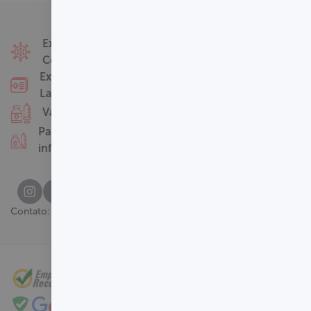
Fale Conosco
Exames
Covid-19
Nossas Unidades
Exames
Termos de Uso
Laboratoriais
Perguntas
Vacinas
Frequentes
Pacotes
infantis
(61) 3329-8000
Contato: