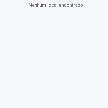
Nenhum local encontrado!
Exames
Covid-19
Exames
Laboratoriais
Vacinas
Pacotes infantis