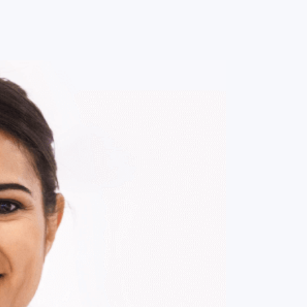
0
ENTRE / CADASTRE-SE
MINHA CONTA
MINHAS
COMPRAS
DE
R$ 185,00
Parcelamento em até
1
x no cartão.
ade:
-
+
1
Unidade