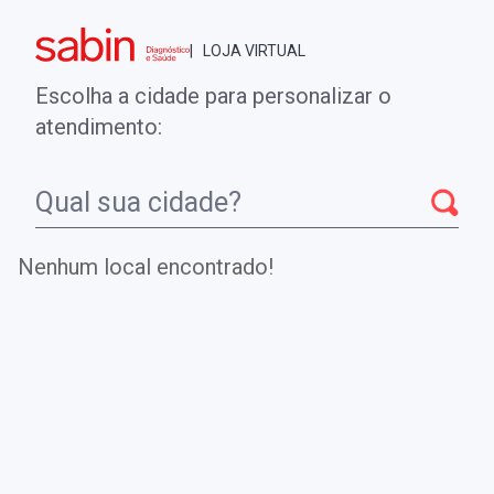
Brasília - DF
| LOJA VIRTUAL
0
ENTRE
MINHA CONTA
Escolha a cidade para personalizar o
COMPRAS
atendimento:
Início
CheckUps
ANTICORPOS IGE ESPECIFICOS - RAPI M2
ABELHA (I214) APIS MELLIFERA
Nenhum local encontrado!
ANTICORPOS IGE ESPECIFICOS -
RAPI M2 ABELHA (I214) APIS
MELLIFERA
Teste auxiliar na definição do alérgeno responsável por
doença alérgica ou episódio anafilático e na confirmação
da sensibilização.
.