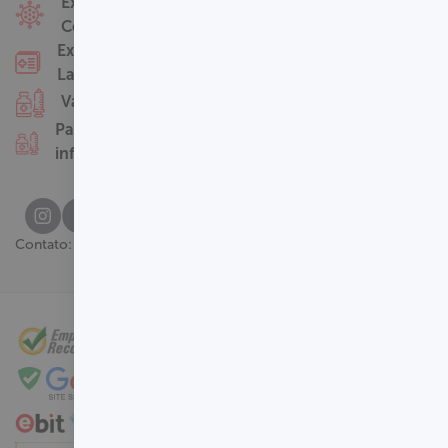
Fale Conosco
Exames
Covid-19
Nossas Unidades
Exames
Termos de Uso
Laboratoriais
Perguntas
Vacinas
Frequentes
Pacotes
infantis
(61) 3329-8000
Contato: