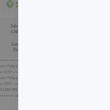
Sabin Medicina Diagnóstica -
CNPJ - 00.718.528/0001-09
Termos de
Consentimento
Política de
Privacidade
Mapa do Site
======= <<<<<<< HEAD
src="https://loja.sabin.com.br//skin/frontend/sabin/default/rel
v=205"> =======
src="https://loja.sabin.com.br//skin/frontend/sabin/default/rel
v=205"> >>>>>>>
92486785178204652eaf37adafb13ec7f5401a93
>>>>>>> staging-merge