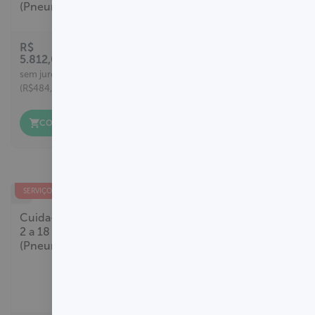
(Pneumo 20)
20 (Por Dose)
R$
5.812,00
R$
527,00
12x
5x
sem juros
sem juros
(R$484,33 cada)
(R$105,40 cada)
COMPRAR
COMPRAR
SERVIÇO EXCLUSIVO
SERVIÇO EXCLUSIVO
Cuida+Kids -
Cuida+Kids -
2 a 18 meses
Meningo B e
(Pneumo 20)
Meningo
ACWY
(Esquema
completo)