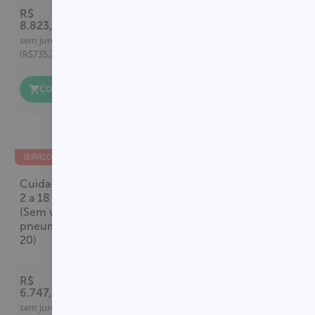
R$
R$
8.823,00
3.378,00
12x
12x
sem juros
sem juros
(R$735,25 cada)
(R$281,50 cada)
COMPRAR
COMPRAR
SERVIÇO EXCLUSIVO
SERVIÇO EXCLUSIVO
Cuida+kids -
Cuida+Kids -
2 a 18 meses
2 a 9 meses
(Sem vacina
(Sem vacina
pneumocócica
pneumocócica
20)
20)
R$
R$
6.747,00
4.255,00
12x
12x
sem juros
sem juros