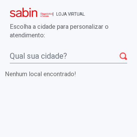
Brasília - DF
| LOJA VIRTUAL
0
ENTRE
MINHA CONTA
Escolha a cidade para personalizar o
COMPRAS
atendimento:
Início
CheckUps
TESTE MOLECULAR PARA DETECÇÃO DO VÍRUS
HERPES SIMPLES TIPO 1 E 2
Nenhum local encontrado!
TESTE MOLECULAR PARA
DETECÇÃO DO VÍRUS HERPES
SIMPLES TIPO 1 E 2
Teste molecular para detecção e distinção do vírus
Herpes simplex tipo 1 e 2, característicos da herpes labial
e genital, respectivamente.
.