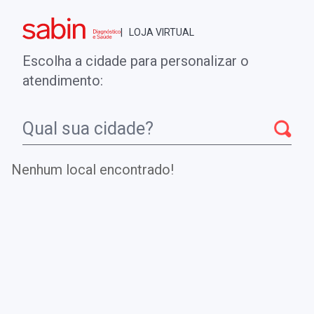
Brasília - DF
| LOJA VIRTUAL
0
ENTRE
MINHA CONTA
Escolha a cidade para personalizar o
COMPRAS
atendimento:
Início
CheckUps
PREDISPOSIÇÃO A HIPERHOMOCISTEINEMIA
Nenhum local encontrado!
PREDISPOSIÇÃO A
HIPERHOMOCISTEINEMIA
Análise genética para identificação de variantes genéticas
associadas com a hiperhomocisteinemia e um risco
aumentado de diferentes doenças.
.
DE
R$ 818,00
Parcelamento em até